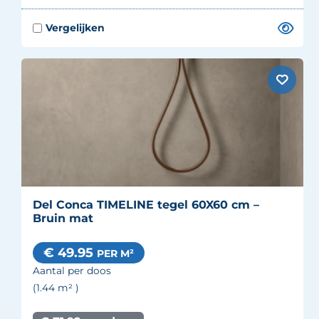
Del Conca TIMELINE tegel 60X60 cm –
Bruin mat
€ 49.95
PER M²
Aantal per doos
(1.44
m²
)