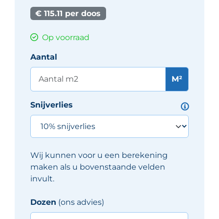
€ 115.11 per doos
Op voorraad
Aantal
M²
Snijverlies
Wij kunnen voor u een berekening
maken als u bovenstaande velden
invult.
Dozen
(ons advies)
Iris