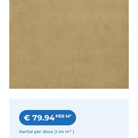
€ 79.94
PER M²
Aantal per doos
(1.44
m²
)