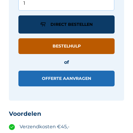
BALANCE
tegel
60X60
DIRECT BESTELLEN
-
Geel
mat
BESTELHULP
aantal
of
OFFERTE AANVRAGEN
Voordelen
Verzendkosten €45,-