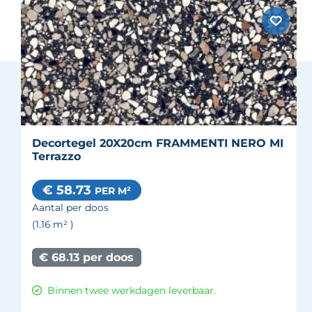
Decortegel 20X20cm FRAMMENTI NERO MI
Terrazzo
€ 58.73
PER M²
Aantal per doos
(1.16
m²
)
€ 68.13 per doos
Binnen twee werkdagen leverbaar.