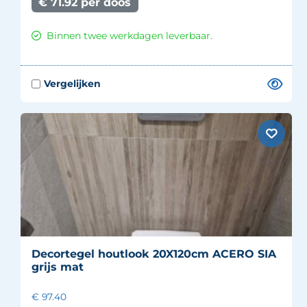
€ 71.92 per doos
Binnen twee werkdagen leverbaar.
Decortegel houtlook 20X120cm ACERO SIA
grijs mat
€ 97.40