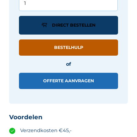
PALLADIO
tegel
60X60
DIRECT BESTELLEN
-
Antraciet
mat
BESTELHULP
aantal
of
OFFERTE AANVRAGEN
Voordelen
Verzendkosten €45,-