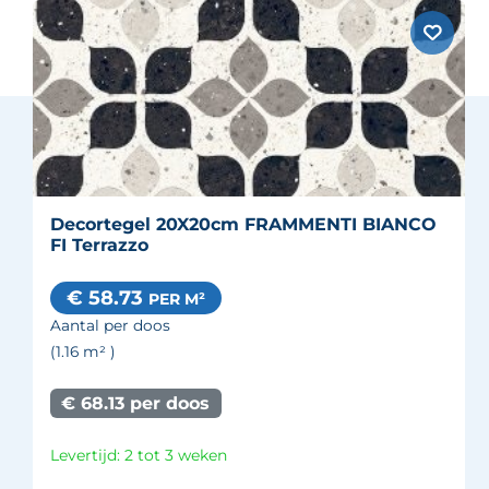
Decortegel 20X20cm FRAMMENTI BIANCO
FI Terrazzo
€ 58.73
PER M²
Aantal per doos
(1.16
m²
)
€ 68.13 per doos
Levertijd: 2 tot 3 weken