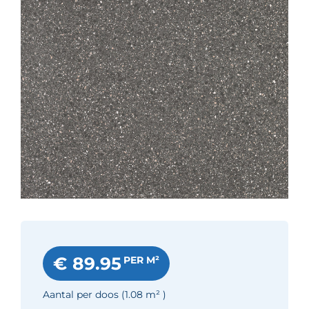
€ 89.95
PER M²
Aantal per doos
(1.08
m²
)