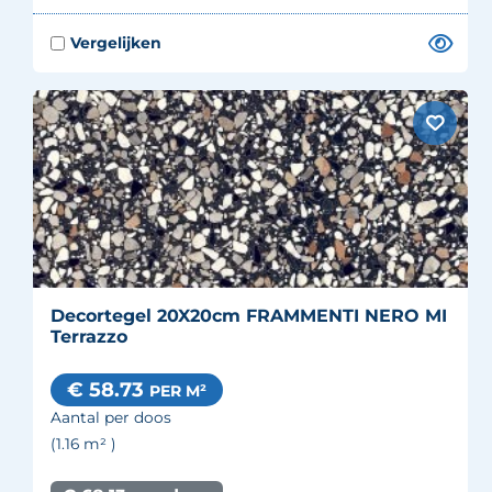
Decortegel 20X20cm FRAMMENTI NERO MI
Terrazzo
€ 58.73
PER M²
Aantal per doos
(1.16
m²
)