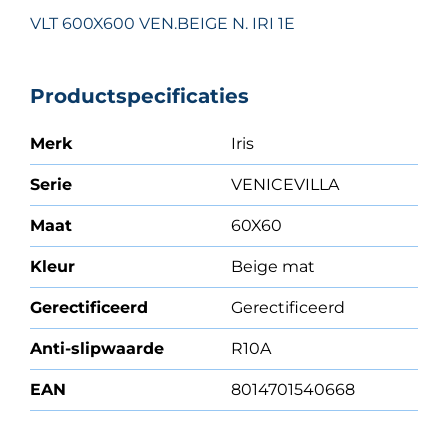
VLT 600X600 VEN.BEIGE N. IRI 1E
Productspecificaties
Merk
Iris
Serie
VENICEVILLA
Maat
60X60
Kleur
Beige mat
Gerectificeerd
Gerectificeerd
Anti-slipwaarde
R10A
EAN
8014701540668