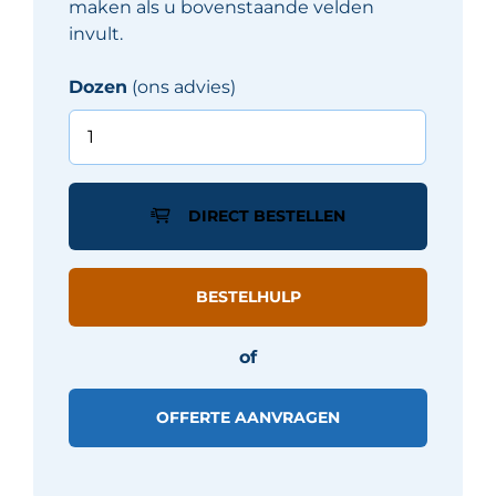
maken als u bovenstaande velden
invult.
Dozen
(ons advies)
Iris
VENICEVILLA
tegel
60X60
DIRECT BESTELLEN
-
Beige
mat
BESTELHULP
aantal
of
OFFERTE AANVRAGEN