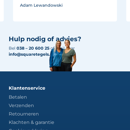
Adam Lewandowski
Hulp nodig of advies?
Bel
038 – 20 600 25
of mail naar
info@squaretegels.nl
Klantenservice
Betalen
Verzenden
Retourneren
Klachten & garantie