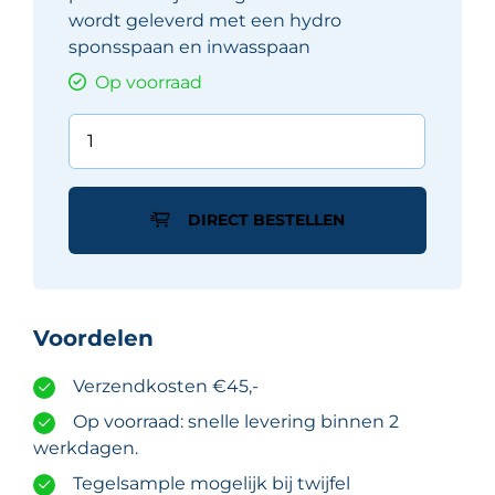
wordt geleverd met een hydro
sponsspaan en inwasspaan
Op voorraad
RUBI
Ecoclean
Sponsbak
set
DIRECT BESTELLEN
20
liter
aantal
Voordelen
Verzendkosten €45,-
Op voorraad: snelle levering binnen 2
werkdagen.
Tegelsample mogelijk bij twijfel