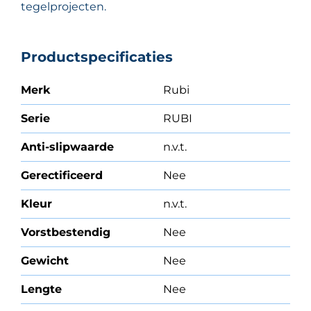
tegelprojecten.
Productspecificaties
Merk
Rubi
Serie
RUBI
Anti-slipwaarde
n.v.t.
Gerectificeerd
Nee
Kleur
n.v.t.
Vorstbestendig
Nee
Gewicht
Nee
Lengte
Nee