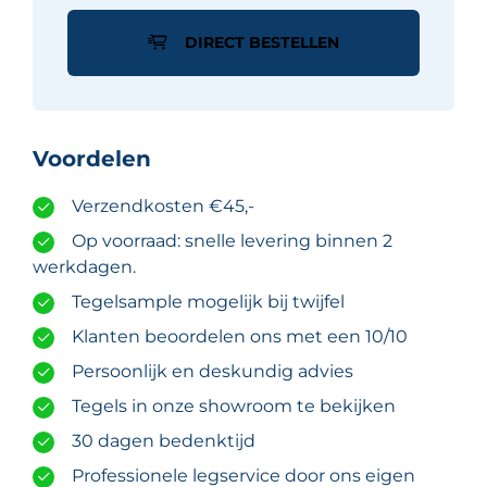
TSC
tegelprofiel
DIRECT BESTELLEN
mat
alu
structuur
gecoat
Voordelen
crème
10
Verzendkosten €45,-
mm
x
Op voorraad: snelle levering binnen 2
300
werkdagen.
cm
Tegelsample mogelijk bij twijfel
aantal
Klanten beoordelen ons met een 10/10
Persoonlijk en deskundig advies
Tegels in onze showroom te bekijken
30 dagen bedenktijd
Professionele legservice door ons eigen