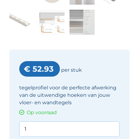
€ 52.93
per stuk
tegelprofiel voor de perfecte afwerking
van de uitwendige hoeken van jouw
vloer- en wandtegels
Op voorraad
Schlüter
Jolly