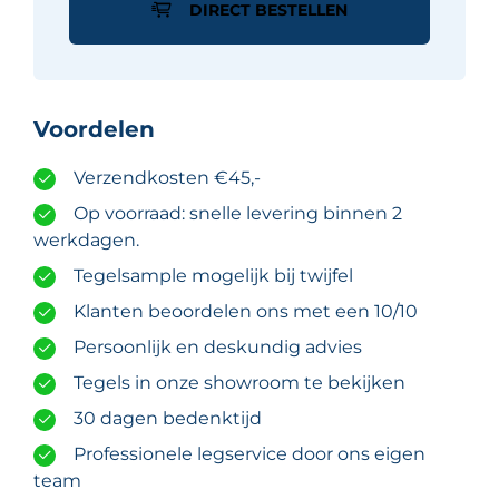
DIRECT BESTELLEN
mat
aluminium
11
mm
Voordelen
x
300
Verzendkosten €45,-
cm
aantal
Op voorraad: snelle levering binnen 2
werkdagen.
Tegelsample mogelijk bij twijfel
Klanten beoordelen ons met een 10/10
Persoonlijk en deskundig advies
Tegels in onze showroom te bekijken
30 dagen bedenktijd
Professionele legservice door ons eigen
team