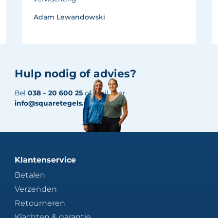
Adam Lewandowski
Hulp nodig of advies?
Bel
038 – 20 600 25
of mail naar
info@squaretegels.nl
Klantenservice
Betalen
Verzenden
Retourneren
Klachten & garantie