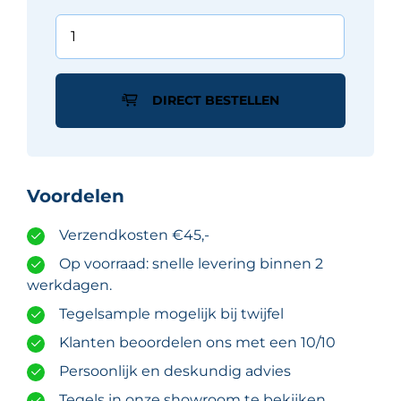
Schlüter
Jolly
TSG
tegelprofiel
DIRECT BESTELLEN
mat
alu
structuur
gecoat
Voordelen
grijs
8
Verzendkosten €45,-
mm
x
Op voorraad: snelle levering binnen 2
300
werkdagen.
cm
Tegelsample mogelijk bij twijfel
aantal
Klanten beoordelen ons met een 10/10
Persoonlijk en deskundig advies
Tegels in onze showroom te bekijken