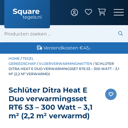
Verzendkosten €45,-
HOME
/
TEGEL
GEREEDSCHAP
/
VLOERVERWARMINGMATTEN
/ SCHLÜTER
DITRA HEAT E DUO VERWARMINGSSET RT6 S3 – 300 WATT – 3,1
M² (2,2 M² VERWARMD)
Schlüter Ditra Heat E
Duo verwarmingsset
RT6 S3 – 300 Watt – 3,1
m² (2,2 m² verwarmd)