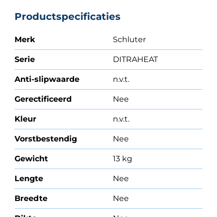
Productspecificaties
Merk
Schluter
Serie
DITRAHEAT
Anti-slipwaarde
n.v.t.
Gerectificeerd
Nee
Kleur
n.v.t.
Vorstbestendig
Nee
Gewicht
13 kg
Lengte
Nee
Breedte
Nee