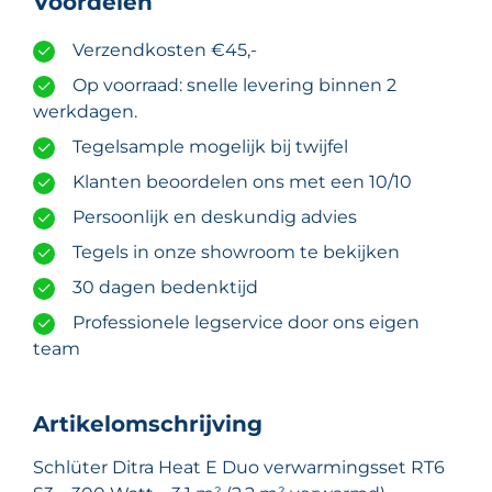
Voordelen
-
300
Verzendkosten €45,-
Watt
-
Op voorraad: snelle levering binnen 2
3,1
werkdagen.
m²
Tegelsample mogelijk bij twijfel
(2,2
Klanten beoordelen ons met een 10/10
m²
verwarmd)
Persoonlijk en deskundig advies
aantal
Tegels in onze showroom te bekijken
30 dagen bedenktijd
Professionele legservice door ons eigen
team
Artikelomschrijving
Schlüter Ditra Heat E Duo verwarmingsset RT6