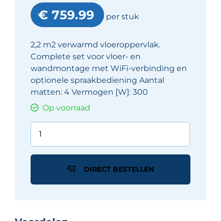
€ 759.99
per stuk
2,2 m2 verwarmd vloeroppervlak.
Complete set voor vloer- en
wandmontage met WiFi-verbinding en
optionele spraakbediening Aantal
matten: 4 Vermogen [W]: 300
Op voorraad
Schlüter
Ditra
Heat
E
DIRECT BESTELLEN
Duo
verwarmingsset
RT6
S3