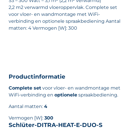
S3 – 300 Watt – 3,1 m² (2,2 m² verwarmd)
2,2 m2 verwarmd vloeroppervlak. Complete set
voor vloer- en wandmontage met WiFi-
verbinding en optionele spraakbediening Aantal
matten: 4 Vermogen [W]: 300
Schlüter Ditra Heat E Duo
verwarmingsset RT6 S3 – 300
Watt – 3,1 m² (2,2 m²
verwarmd)
Productinformatie
Complete set
voor vloer- en wandmontage met
WiFi-verbinding en
optionele
spraakbediening.
Aantal matten:
4
Vermogen [W]:
300
Schlüter-DITRA-HEAT-E-DUO-S