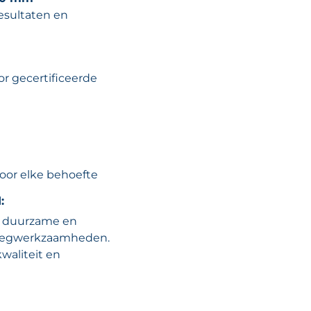
esultaten en
r gecertificeerde
voor elke behoefte
:
e, duurzame en
 voegwerkzaamheden.
kwaliteit en