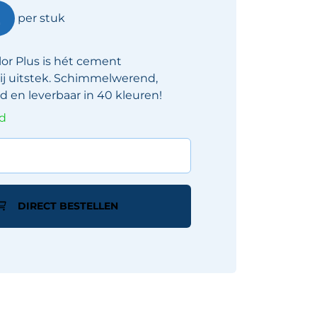
2
per stuk
lor Plus is hét cement
j uitstek. Schimmelwerend,
d en leverbaar in 40 kleuren!
ad
DIRECT BESTELLEN