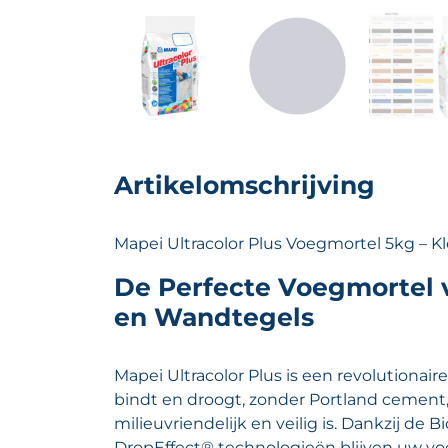
Artikelomschrijving
Mapei Ultracolor Plus Voegmortel 5kg – Kleu
De Perfecte Voegmortel v
en Wandtegels
Mapei Ultracolor Plus is een revolutionair
bindt en droogt, zonder Portland cement
milieuvriendelijk en veilig is. Dankzij de 
DropEffect® technologieën blijven uw v