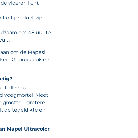
de vloeren licht
t dit product zijn
aadzaam om 48 uur te
ult.
 aan om de Mapesil
uiken. Gebruik ook een
odig?
etailleerde
id voegmortel. Meet
elgrootte – grotere
k de tegeldikte en
an Mapei Ultracolor