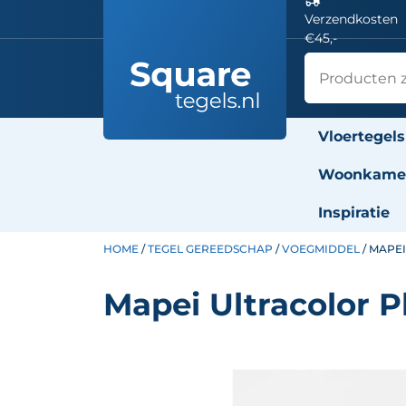
Verzendkosten
€45,-
Vloertegels
Woonkamer
Inspiratie
HOME
/
TEGEL GEREEDSCHAP
/
VOEGMIDDEL
/ MAPEI
Mapei Ultracolor Pl