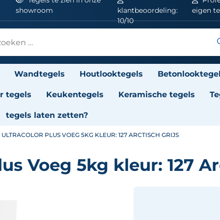
showroom
klantbeoordeling:
eigen t
10/10
Wandtegels
Houtlooktegels
Betonlooktege
 tegels
Keukentegels
Keramische tegels
Te
tegels laten zetten?
 ULTRACOLOR PLUS VOEG 5KG KLEUR: 127 ARCTISCH GRIJS
us Voeg 5kg kleur: 127 Ar