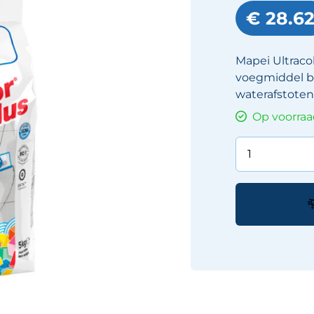
€ 28.6
Mapei Ultraco
voegmiddel bi
waterafstoten
Op voorra
Mapei
Ultracolor
Plus
Voeg
5kg
kleur:
127
Arctisch
Grijs
aantal