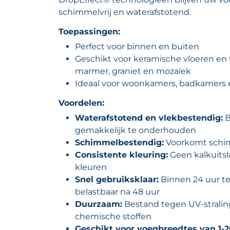
schimmelvrij en waterafstotend.
Toepassingen:
Perfect voor binnen en buiten
Geschikt voor keramische vloeren en
marmer, graniet en mozaïek
Ideaal voor woonkamers, badkamers
Voordelen:
Waterafstotend en vlekbestendig:
B
gemakkelijk te onderhouden
Schimmelbestendig:
Voorkomt schi
Consistente kleuring:
Geen kalkuitsla
kleuren
Snel gebruiksklaar:
Binnen 24 uur te
belastbaar na 48 uur
Duurzaam:
Bestand tegen UV-stralin
chemische stoffen
Geschikt voor voegbreedtes van 1