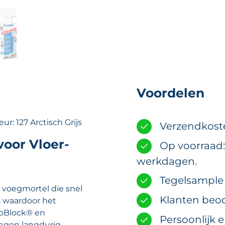
Voordelen
r: 127 Arctisch Grijs
Verzendkost
oor Vloer-
Op voorraad:
werkdagen.
Tegelsample m
e voegmortel die snel
Klanten beoo
, waardoor het
BioBlock® en
Persoonlijk 
oegen langdurig