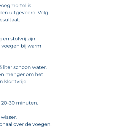
voegmortel is
en uitgevoerd. Volg
esultaat:
n stofvrij zijn.
g voegen bij warm
3 liter schoon water.
en menger om het
 klontvrije,
n 20-30 minuten.
wisser.
gonaal over de voegen.