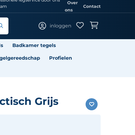
Over
eam
Contact
ons
inloggen
ls
Badkamer tegels
gelgereedschap
Profielen
ctisch Grijs