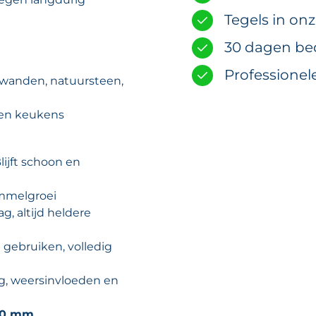
Tegels in on
30 dagen be
Professionel
 wanden, natuursteen,
 en keukens
lijft schoon en
mmelgroei
g, altijd heldere
 gebruiken, volledig
g, weersinvloeden en
-20 mm