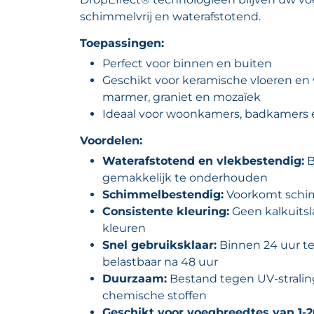
schimmelvrij en waterafstotend.
Toepassingen:
Perfect voor binnen en buiten
Geschikt voor keramische vloeren en
marmer, graniet en mozaïek
Ideaal voor woonkamers, badkamers
Voordelen:
Waterafstotend en vlekbestendig:
B
gemakkelijk te onderhouden
Schimmelbestendig:
Voorkomt schi
Consistente kleuring:
Geen kalkuitsla
kleuren
Snel gebruiksklaar:
Binnen 24 uur te
belastbaar na 48 uur
Duurzaam:
Bestand tegen UV-stralin
chemische stoffen
Geschikt voor voegbreedtes van 1