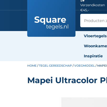
Verzendkosten
€45,-
Vloertegels
Woonkamer
Inspiratie
HOME
/
TEGEL GEREEDSCHAP
/
VOEGMIDDEL
/ MAPEI
Mapei Ultracolor P