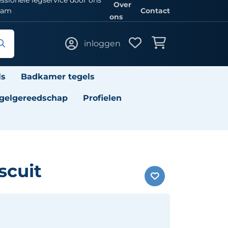
Over
eam
Contact
ons
inloggen
ls
Badkamer tegels
gelgereedschap
Profielen
scuit