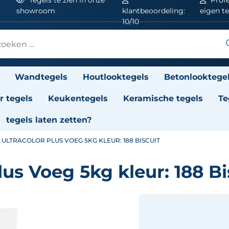
showroom
klantbeoordeling:
eigen t
10/10
Wandtegels
Houtlooktegels
Betonlooktege
 tegels
Keukentegels
Keramische tegels
Te
tegels laten zetten?
 ULTRACOLOR PLUS VOEG 5KG KLEUR: 188 BISCUIT
lus Voeg 5kg kleur: 188 Bi