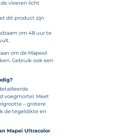
de vloeren licht
t dit product zijn
aadzaam om 48 uur te
ult.
 aan om de Mapesil
uiken. Gebruik ook een
odig?
etailleerde
id voegmortel. Meet
elgrootte – grotere
k de tegeldikte en
an Mapei Ultracolor