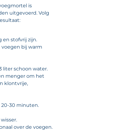
voegmortel is
en uitgevoerd. Volg
esultaat:
n stofvrij zijn.
g voegen bij warm
3 liter schoon water.
en menger om het
 klontvrije,
n 20-30 minuten.
wisser.
gonaal over de voegen.