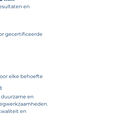
esultaten en
r gecertificeerde
voor elke behoefte
:
e, duurzame en
 voegwerkzaamheden.
kwaliteit en