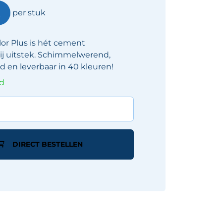
2
per stuk
lor Plus is hét cement
j uitstek. Schimmelwerend,
d en leverbaar in 40 kleuren!
ad
DIRECT BESTELLEN