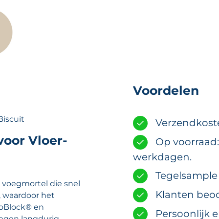
Voordelen
Biscuit
Verzendkost
oor Vloer-
Op voorraad:
werkdagen.
Tegelsample m
e voegmortel die snel
Klanten beoo
, waardoor het
BioBlock® en
Persoonlijk 
oegen langdurig