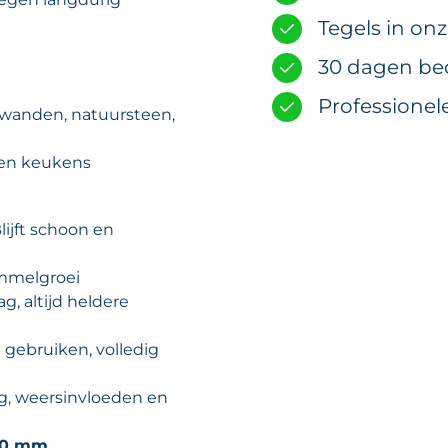
Tegels in on
30 dagen be
Professionel
 wanden, natuursteen,
 en keukens
lijft schoon en
mmelgroei
g, altijd heldere
 gebruiken, volledig
g, weersinvloeden en
-20 mm