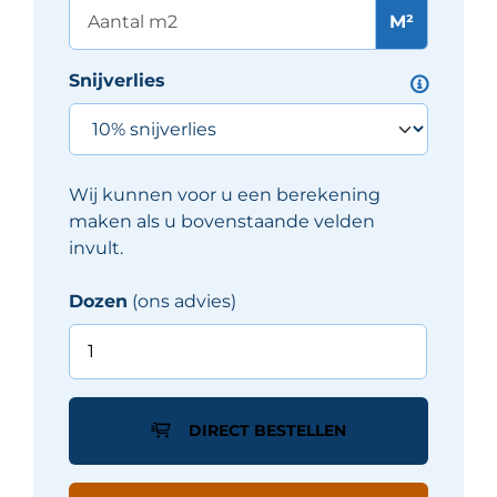
M²
Snijverlies
Wij kunnen voor u een berekening
maken als u bovenstaande velden
invult.
Dozen
(ons advies)
Flaviker
RE-
TOUR
tegel
DIRECT BESTELLEN
60X60
cm
-