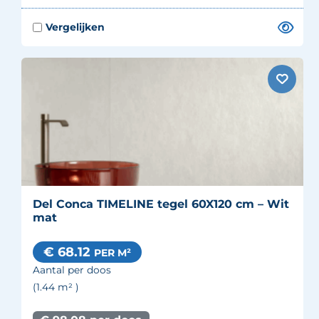
Del Conca TIMELINE tegel 60X120 cm – Wit
mat
€ 68.12
PER M²
Aantal per doos
(1.44
m²
)