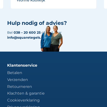
Yvonne Koolwijk
Hulp nodig of advies?
Bel
038 – 20 600 25
of mail naar
info@squaretegels.nl
Klantenservice
Betalen
Verzenden
Retourneren
Klachten & garantie
Cookieverklaring