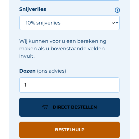
Snijverlies
Wij kunnen voor u een berekening
maken als u bovenstaande velden
invult.
Dozen
(ons advies)
Fondovalle
PLANETO
tegel
60X60
DIRECT BESTELLEN
cm
-
Zwart
BESTELHULP
mat