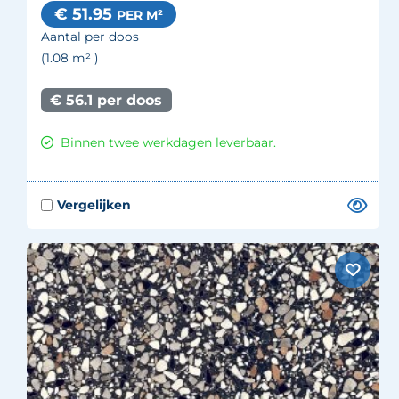
€ 51.95
PER M²
Aantal per doos
(1.08
m²
)
€ 56.1 per doos
Binnen twee werkdagen leverbaar.