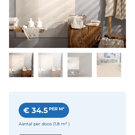
€ 34.5
PER M²
Aantal per doos
(1.8
m²
)