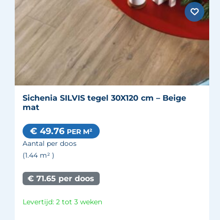
Sichenia SILVIS tegel 30X120 cm – Beige
mat
€ 49.76
PER M²
Aantal per doos
(1.44
m²
)
€ 71.65 per doos
Levertijd: 2 tot 3 weken