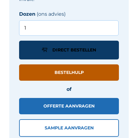
Dozen
(ons advies)
Grandeur
STARK
tegel
60X60
DIRECT BESTELLEN
cm
-
Beige
BESTELHULP
mat
aantal
of
OFFERTE AANVRAGEN
SAMPLE AANVRAGEN