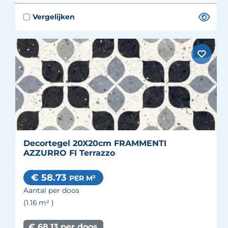
Decortegel 20X20cm FRAMMENTI
AZZURRO FI Terrazzo
€ 58.73
PER M²
Aantal per doos
(1.16
m²
)
€ 68.13 per doos