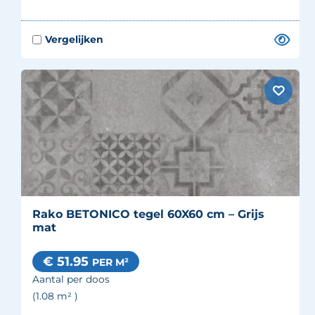
Rako BETONICO tegel 60X60 cm – Grijs
mat
€ 51.95
PER M²
Aantal per doos
(1.08
m²
)