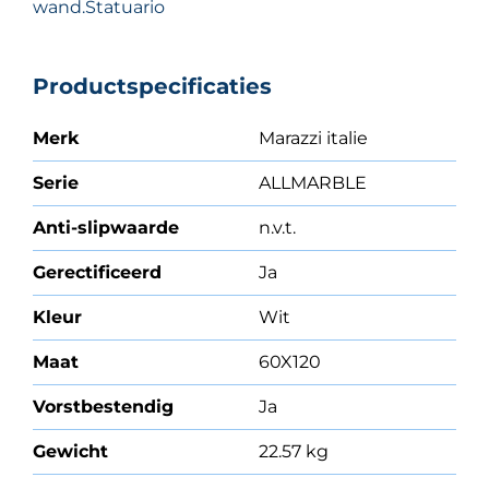
wand.Statuario
Productspecificaties
Merk
Marazzi italie
Serie
ALLMARBLE
Anti-slipwaarde
n.v.t.
Gerectificeerd
Ja
Kleur
Wit
Maat
60X120
Vorstbestendig
Ja
Gewicht
22.57 kg