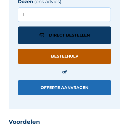
Dozen
(ons advies)
Marazzi
italie
ALLMARBLE
tegel
DIRECT BESTELLEN
60X120
cm
-
BESTELHULP
Wit
glans
of
Stat
aantal
OFFERTE AANVRAGEN
Voordelen