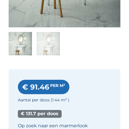
€ 91.46
PER M²
Aantal per doos
(1.44
m²
)
€ 131.7 per doos
Op zoek naar een marmerlook