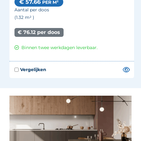
€ 57.66
PER M²
Aantal per doos
(1.32
m²
)
€ 76.12 per doos
Binnen twee werkdagen leverbaar.