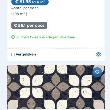
€ 51.95
PER M²
Aantal per doos
(1.08
m²
)
€ 56.1 per doos
Binnen twee werkdagen leverbaar.