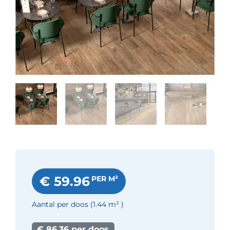
€ 59.96
PER M²
Aantal per doos
(1.44
m²
)
€ 86.36 per doos