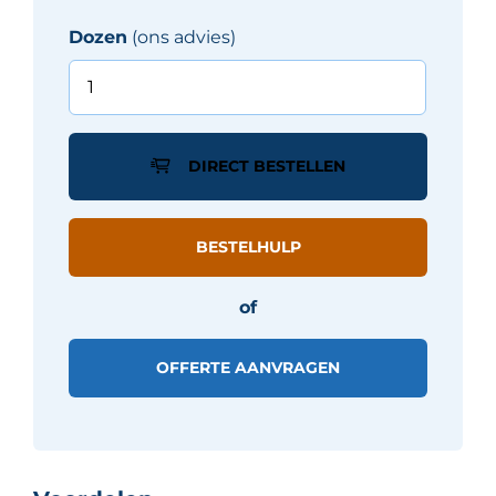
Dozen
(ons advies)
Panaria
KAIROS
tegel
20X120
DIRECT BESTELLEN
cm
-
STIGMI
BESTELHULP
aantal
of
OFFERTE AANVRAGEN