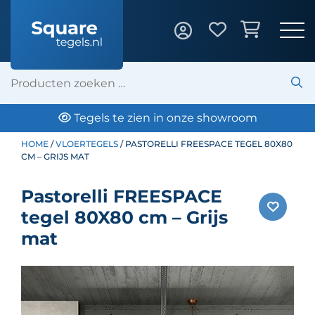
s te zien in onze showroom
k
HOME
/
VLOERTEGELS
/ PASTORELLI FREESPACE TEGEL 80X80
CM – GRIJS MAT
Pastorelli FREESPACE
tegel 80X80 cm – Grijs
mat