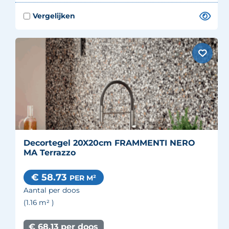
Decortegel 20X20cm FRAMMENTI NERO
MA Terrazzo
€ 58.73
PER M²
Aantal per doos
(1.16
m²
)
€ 68.13 per doos