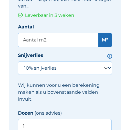
van…
Leverbaar in 3 weken
Aantal
M²
Snijverlies
Wij kunnen voor u een berekening
maken als u bovenstaande velden
invult.
Dozen
(ons advies)
Pastorelli
FREESPACE