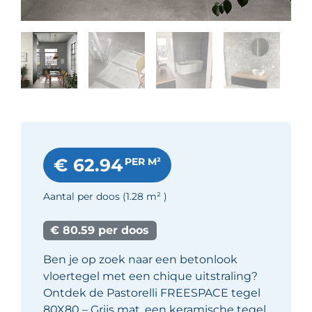
€ 62.94
PER M²
Aantal per doos
(1.28
m²
)
€ 80.59 per doos
Ben je op zoek naar een betonlook
vloertegel met een chique uitstraling?
Ontdek de Pastorelli FREESPACE tegel
80X80 – Grijs mat, een keramische tegel