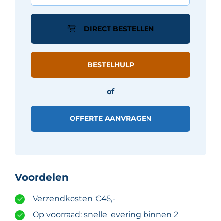
tegel
80X80
DIRECT BESTELLEN
cm
-
Grijs
BESTELHULP
mat
aantal
of
OFFERTE AANVRAGEN
Voordelen
Verzendkosten €45,-
Op voorraad: snelle levering binnen 2