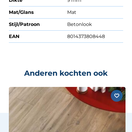
Dikte
9 mm
Mat/Glans
Mat
Stijl/Patroon
Betonlook
EAN
8014373808448
Anderen kochten ook