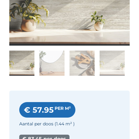
€ 57.95
PER M²
Aantal per doos
(1.44
m²
)
€ 83.45 per doos