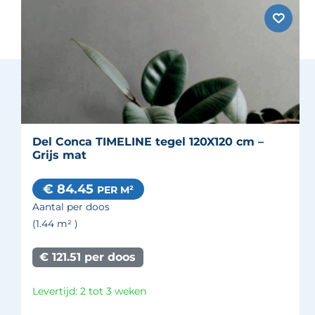
Del Conca TIMELINE tegel 120X120 cm –
Grijs mat
€ 84.45
PER M²
Aantal per doos
(1.44
m²
)
€ 121.51 per doos
Levertijd: 2 tot 3 weken