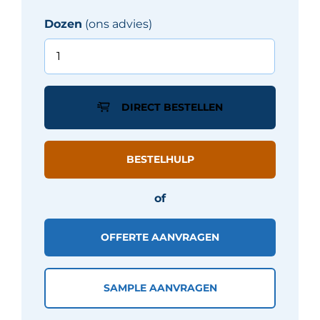
Dozen
(ons advies)
Pastorelli
NEW
CLASSIC
tegel
DIRECT BESTELLEN
60X120
cm
-
BESTELHULP
Wit
mat
of
aantal
OFFERTE AANVRAGEN
SAMPLE AANVRAGEN