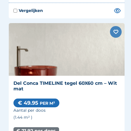
Del Conca TIMELINE tegel 60X60 cm – Wit
mat
€ 49.95
PER M²
Aantal per doos
(1.44
m²
)
€ 71.92 per doos