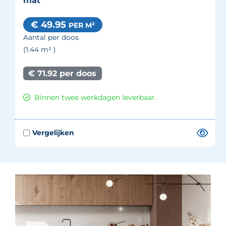
mat
€ 49.95
PER M²
Aantal per doos
(1.44
m²
)
€ 71.92 per doos
Binnen twee werkdagen leverbaar.