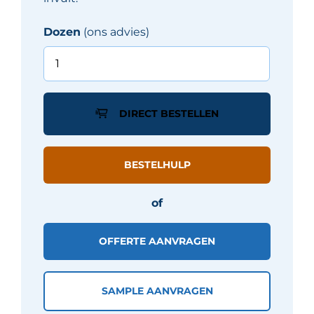
Dozen
(ons advies)
Rak
PALEO
tegel
60X60
DIRECT BESTELLEN
cm
-
Beige
BESTELHULP
CLAY
mat
of
aantal
OFFERTE AANVRAGEN
SAMPLE AANVRAGEN