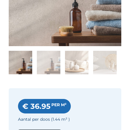
€ 36.95
PER M²
Aantal per doos
(1.44
m²
)