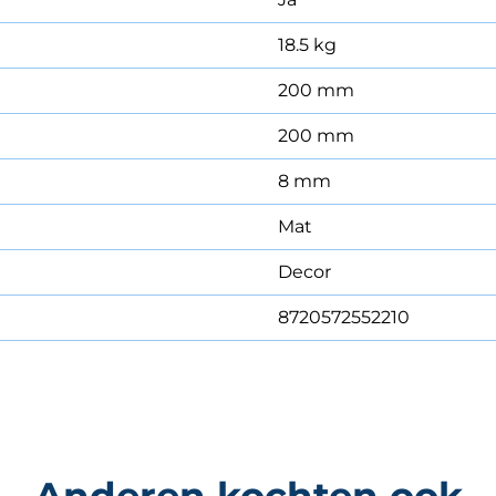
18.5 kg
200 mm
200 mm
8 mm
Mat
Decor
8720572552210