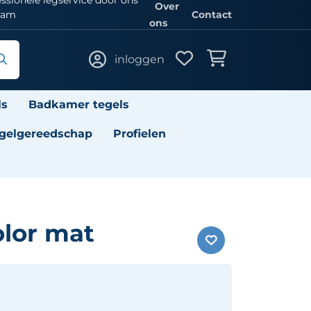
Over
eam
Contact
ons
inloggen
ls
Badkamer tegels
gelgereedschap
Profielen
olor mat