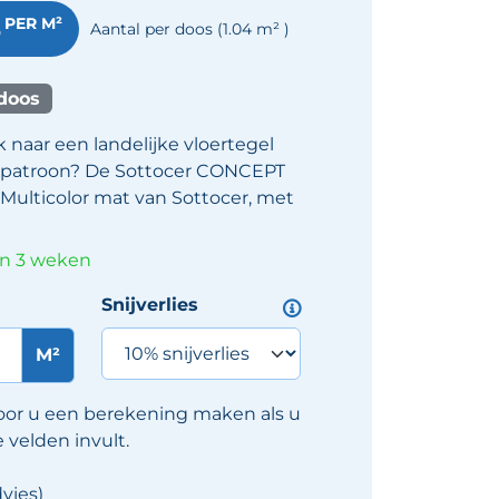
6
PER M²
Aantal per doos
(1.04
m²
)
 doos
 naar een landelijke vloertegel
 patroon? De Sottocer CONCEPT
 Multicolor mat van Sottocer, met
in 3 weken
Snijverlies
M²
oor u een berekening maken als u
velden invult.
vies)