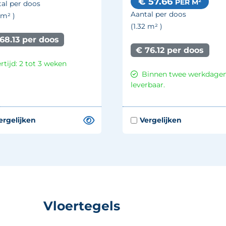
€ 57.66
PER M²
al per doos
Aantal per doos
6
m²
)
(1.32
m²
)
68.13 per doos
€ 76.12 per doos
rtijd: 2 tot 3 weken
Binnen twee werkdage
leverbaar.
Vloertegels