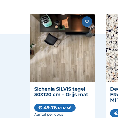
Sichenia SILVIS tegel
De
30X120 cm – Grijs mat
FR
MI 
€ 49.76
PER M²
€
Aantal per doos