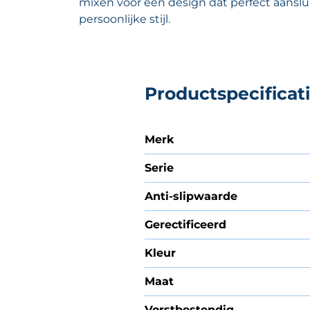
mixen voor een design dat perfect aanslui
persoonlijke stijl.
Productspecificat
Merk
Serie
Anti-slipwaarde
Gerectificeerd
Kleur
Maat
Vorstbestendig