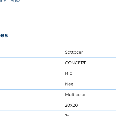
t bij jouw
ies
Sottocer
CONCEPT
R10
Nee
Multicolor
20X20
Ja