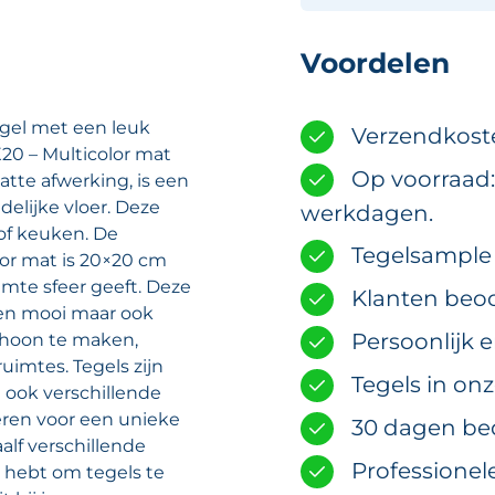
Voordelen
egel met een leuk
Verzendkost
20 – Multicolor mat
Op voorraad:
atte afwerking, is een
delijke vloer. Deze
werkdagen.
 of keuken. De
Tegelsample m
or mat is 20×20 cm
mte sfeer geeft. Deze
Klanten beoo
leen mooi maar ook
Persoonlijk 
choon te maken,
ruimtes. Tegels zijn
Tegels in on
n ook verschillende
ren voor een unieke
30 dagen be
alf verschillende
Professionel
 hebt om tegels te