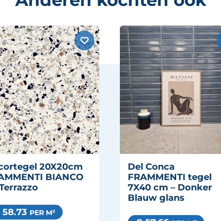
Anderen kochten ook
cortegel 20X20cm
Del Conca
AMMENTI BIANCO
FRAMMENTI tegel
Terrazzo
7X40 cm – Donker
Blauw glans
 58.73
PER M²