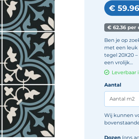
€ 59.9
€ 62.36 per
Ben je op zoek
met een leuk
tegel 20X20 –
een vrolijk…
Leverbaar 
Aantal
Wij kunnen v
bovenstaande 
Dozen
(ons ad