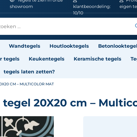
showroom
klantbeoordeling:
eigen t
10/10
Wandtegels
Houtlooktegels
Betonlooktege
 tegels
Keukentegels
Keramische tegels
Te
tegels laten zetten?
0X20 CM – MULTICOLOR MAT
tegel 20X20 cm – Multic