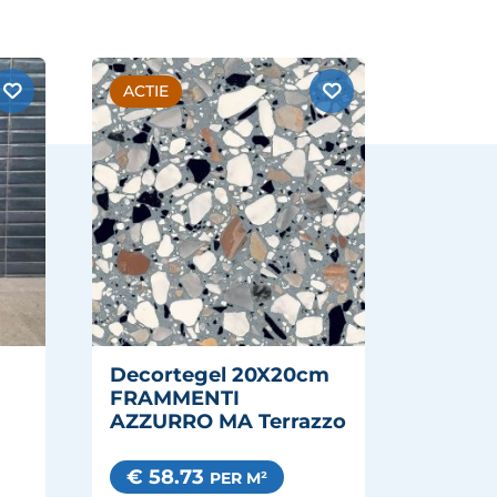
ACTIE
Decortegel 20X20cm
FRAMMENTI
AZZURRO MA Terrazzo
€ 58.73
PER M²