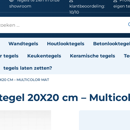
showroom
klantbeoordeling:
eigen t
10/10
Wandtegels
Houtlooktegels
Betonlooktege
 tegels
Keukentegels
Keramische tegels
Te
tegels laten zetten?
X20 CM – MULTICOLOR MAT
egel 20X20 cm – Multico