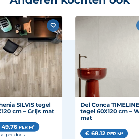
Anderen kochten ook
henia SILVIS tegel
Del Conca TIMELIN
120 cm – Grijs mat
tegel 60X120 cm – W
mat
 49.76
PER M²
€ 68.12
PER M²
al per doos