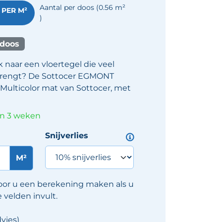
Aantal per doos
(0.56
m²
PER M²
)
 doos
 naar een vloertegel die veel
 brengt? De Sottocer EGMONT
 Multicolor mat van Sottocer, met
in 3 weken
Snijverlies
M²
oor u een berekening maken als u
velden invult.
vies)