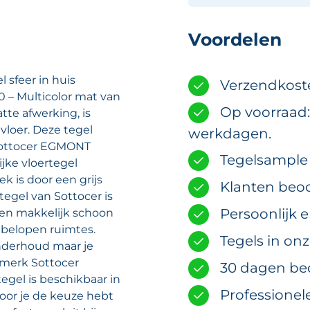
Voordelen
l sfeer in huis
Verzendkost
 – Multicolor mat van
Op voorraad:
tte afwerking, is
vloer. Deze tegel
werkdagen.
 Sottocer EGMONT
Tegelsample m
ijke vloertegel
k is door een grijs
Klanten beoo
tegel van Sottocer is
Persoonlijk 
en makkelijk schoon
k belopen ruimtes.
Tegels in on
onderhoud maar je
 merk Sottocer
30 dagen be
egel is beschikbaar in
Professionel
oor je de keuze hebt