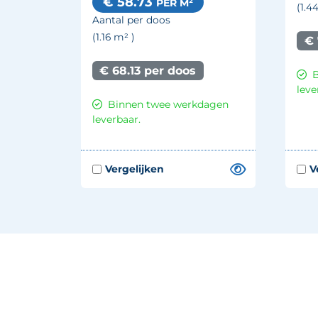
€ 58.73
PER M²
(1.4
Aantal per doos
(1.16
m²
)
€ 
€ 68.13 per doos
leve
Binnen twee werkdagen
leverbaar.