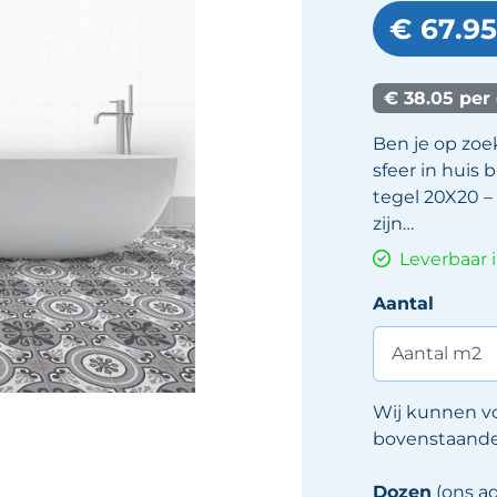
€ 67.95
€ 38.05 per
Ben je op zoek
sfeer in huis
tegel 20X20 –
zijn…
Leverbaar 
Aantal
Wij kunnen v
bovenstaande 
Dozen
(ons ad