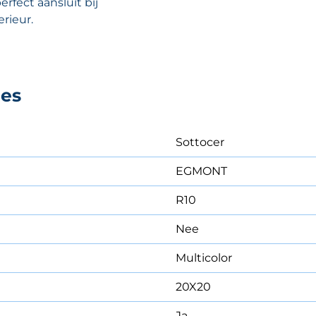
rfect aansluit bij
erieur.
ies
Sottocer
EGMONT
R10
Nee
Multicolor
20X20
Ja