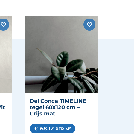
E
Del Conca TIMELINE
it
tegel 60X120 cm –
Grijs mat
€ 68.12
PER M²