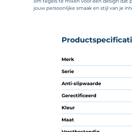
om tegels te mixen voor een design dat pe
jouw persoonlijke smaak en stijl van je int
Productspecificat
Merk
Serie
Anti-slipwaarde
Gerectificeerd
Kleur
Maat
Vorstbestendig