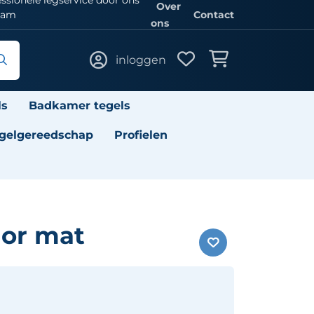
Over
eam
Contact
ons
inloggen
ls
Badkamer tegels
gelgereedschap
Profielen
lor mat