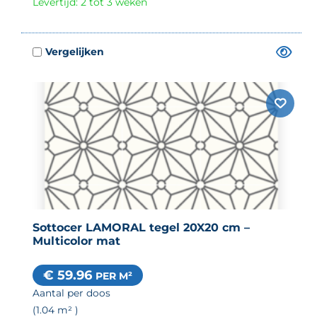
Levertijd: 2 tot 3 weken
Sottocer LAMORAL tegel 20X20 cm –
Multicolor mat
€ 59.96
PER M²
Aantal per doos
(1.04
m²
)