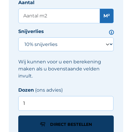
Aantal
M²
Snijverlies
Wij kunnen voor u een berekening
maken als u bovenstaande velden
invult.
Dozen
(ons advies)
Sottocer
LAMORAL
tegel
20X20
DIRECT BESTELLEN
cm