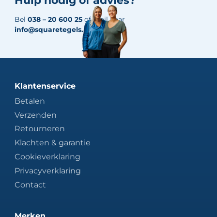
Hulp nodig of advies?
Bel
038 – 20 600 25
of mail naar
info@squaretegels.nl
Klantenservice
Betalen
Verzenden
Retourneren
Klachten & garantie
Cookieverklaring
Privacyverklaring
Contact
Merken