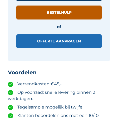
-
Multicolor
BESTELHULP
mat
aantal
of
OFFERTE AANVRAGEN
Voordelen
Verzendkosten €45,-
Op voorraad: snelle levering binnen 2
werkdagen.
Tegelsample mogelijk bij twijfel
Klanten beoordelen ons met een 10/10