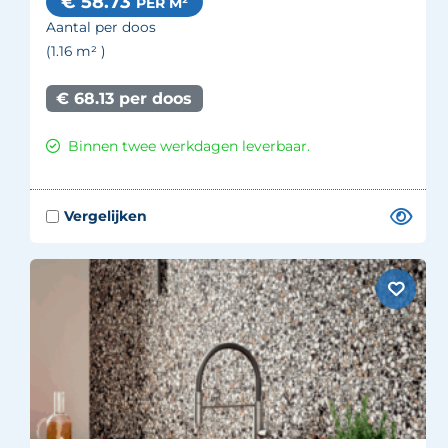
€ 58.73
PER M²
Aantal per doos
(1.16
m²
)
€ 68.13 per doos
Binnen twee werkdagen leverbaar.