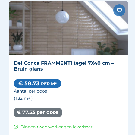
Del Conca FRAMMENTI tegel 7X40 cm –
Bruin glans
€ 58.73
PER M²
Aantal per doos
(1.32
m²
)
€ 77.53 per doos
Binnen twee werkdagen leverbaar.