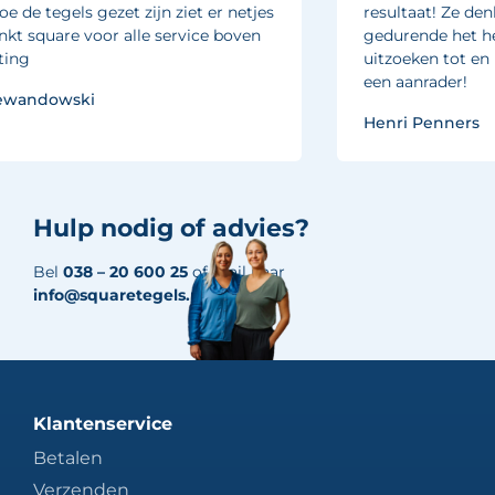
resultaat! Ze denken echt met je mee
gedurende het hele proces van tegels
uitzoeken tot en met het zetten. Absoluut
een aanrader!
Henri Penners
Hulp nodig of advies?
Bel
038 – 20 600 25
of mail naar
info@squaretegels.nl
Klantenservice
Betalen
Verzenden