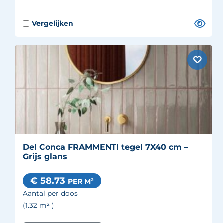
Del Conca FRAMMENTI tegel 7X40 cm –
Grijs glans
€ 58.73
PER M²
Aantal per doos
(1.32
m²
)