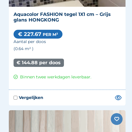
Aquacolor FASHION tegel 1X1 cm – Grijs
glans HONGKONG
€ 227.67
PER M²
Aantal per doos
(0.64
m²
)
€ 144.88 per doos
Binnen twee werkdagen leverbaar.