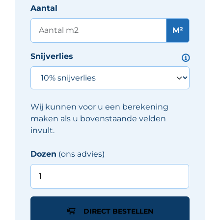
Aantal
M²
Snijverlies
Wij kunnen voor u een berekening
maken als u bovenstaande velden
invult.
Dozen
(ons advies)
Del
Conca
FRAMMENTI
tegel
DIRECT BESTELLEN
7X40