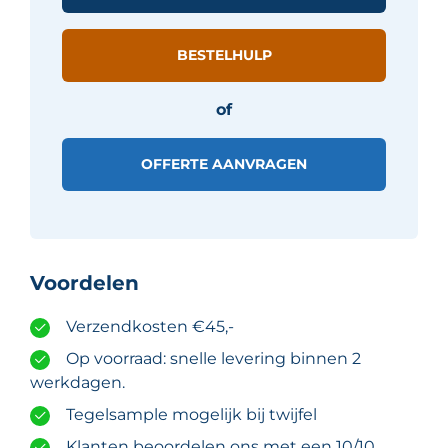
cm
-
BESTELHULP
Zwart
glans
of
aantal
OFFERTE AANVRAGEN
Voordelen
Verzendkosten €45,-
Op voorraad: snelle levering binnen 2
werkdagen.
Tegelsample mogelijk bij twijfel
Klanten beoordelen ons met een 10/10