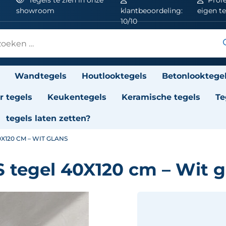
showroom
klantbeoordeling:
eigen t
10/10
Wandtegels
Houtlooktegels
Betonlooktege
 tegels
Keukentegels
Keramische tegels
Te
tegels laten zetten?
0X120 CM – WIT GLANS
 tegel 40X120 cm – Wit g