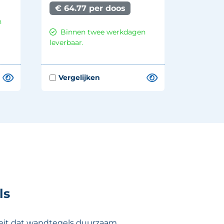
€ 64.77 per doos
n
Binnen twee werkdagen
leverbaar.
ls
t feit dat wandtegels duurzaam