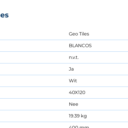
ies
Geo Tiles
BLANCOS
n.v.t.
Ja
Wit
40X120
Nee
19.39 kg
400 mm