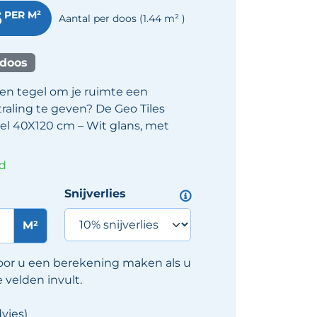
5
PER M²
Aantal per doos
(1.44
m²
)
 doos
een tegel om je ruimte een
traling te geven? De Geo Tiles
l 40X120 cm – Wit glans, met
ad
Snijverlies
M²
oor u een berekening maken als u
velden invult.
vies)