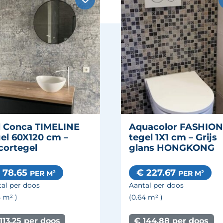
l Conca TIMELINE
Aquacolor FASHION
el 60X120 cm –
tegel 1X1 cm – Grijs
cortegel
glans HONGKONG
 78.65
€ 227.67
PER M²
PER M²
al per doos
Aantal per doos
4
m²
)
(0.64
m²
)
113.25 per doos
€ 144.88 per doos