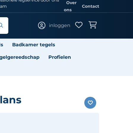
Over
eam
Contact
ons
inloggen
ls
Badkamer tegels
gelgereedschap
Profielen
lans