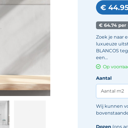
€ 44.9
€ 64.74 per
Zoek je naar 
luxueuze uits
BLANCOS tege
een…
Op voorra
Aantal
Wij kunnen v
bovenstaande 
Dozen
(ons ad