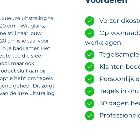
Voordelen
uxueuze uitstraling te
Verzendkost
0 cm – Wit glans,
Op voorraad:
 stijl naar jouw
20 cm is ideaal voor
werkdagen.
 in je badkamer. Het
Tegelsample m
epte toe die sfeer
mooi, maar ook
Klanten beoo
oduct sluit aan bij
Persoonlijk 
e optie hebt om tegels
nd geheel. Dit zorgt
Tegels in on
t van de luxe uitstraling
30 dagen be
Professionel