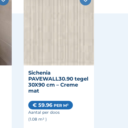
Sichenia
PAVEWALL30.90 tegel
30X90 cm – Creme
mat
€ 59.96
PER M²
Aantal per doos
(1.08
m²
)