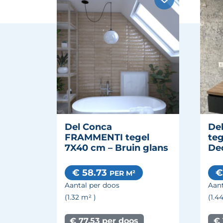
Del Conca
De
FRAMMENTI tegel
teg
7X40 cm – Bruin glans
De
€ 58.73
€
PER M²
Aantal per doos
Aant
(1.32
m²
)
(1.4
€ 77.53 per doos
€ 