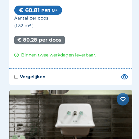
€ 60.81
PER M²
Aantal per doos
(1.32
m²
)
€ 80.28 per doos
Binnen twee werkdagen leverbaar.