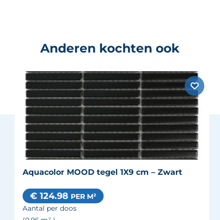
Anderen kochten ook
Aquacolor MOOD tegel 1X9 cm – Zwart
€ 124.98
PER M²
Aantal per doos
(0.96
m²
)