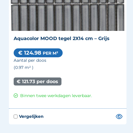
Aquacolor MOOD tegel 2X14 cm – Grijs
€ 124.98
PER M²
Aantal per doos
(0.97
m²
)
€ 121.73 per doos
Binnen twee werkdagen leverbaar.