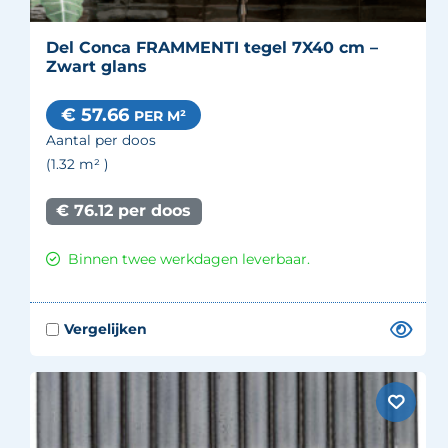
Del Conca FRAMMENTI tegel 7X40 cm –
Zwart glans
€ 57.66
PER M²
Aantal per doos
(1.32
m²
)
€ 76.12 per doos
Binnen twee werkdagen leverbaar.