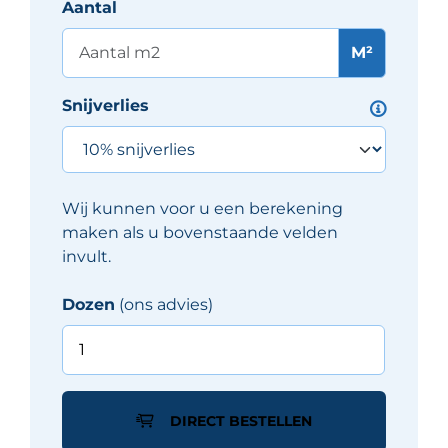
Aantal
M²
Snijverlies
Wij kunnen voor u een berekening
maken als u bovenstaande velden
invult.
Dozen
(ons advies)
Grandeur
PORTO
tegel
10X10
DIRECT BESTELLEN
cm