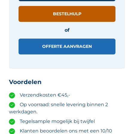
-
Wit
BESTELHULP
mat
aantal
of
OFFERTE AANVRAGEN
Voordelen
Verzendkosten €45,-
Op voorraad: snelle levering binnen 2
werkdagen.
Tegelsample mogelijk bij twijfel
Klanten beoordelen ons met een 10/10