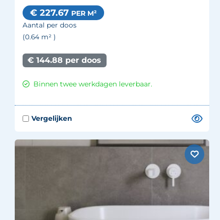
€ 227.67
PER M²
Aantal per doos
(0.64
m²
)
€ 144.88 per doos
Binnen twee werkdagen leverbaar.