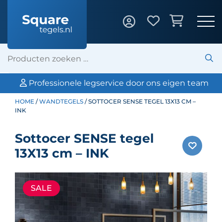
Professionele legservice door ons eigen team
HOME
/
WANDTEGELS
/ SOTTOCER SENSE TEGEL 13X13 CM –
INK
Sottocer SENSE tegel
13X13 cm – INK