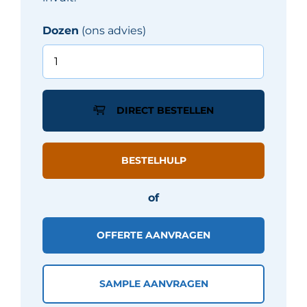
Dozen
(ons advies)
Sottocer
SENSE
tegel
13X13
DIRECT BESTELLEN
cm
-
INK
BESTELHULP
aantal
of
OFFERTE AANVRAGEN
SAMPLE AANVRAGEN