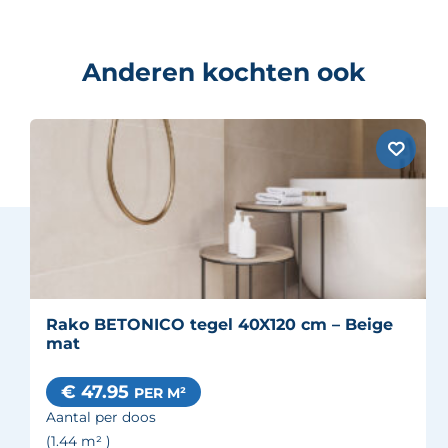
Anderen kochten ook
Rako BETONICO tegel 40X120 cm – Beige
mat
€ 47.95
PER M²
Aantal per doos
(1.44
m²
)