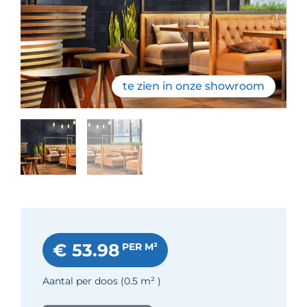
te zien in onze showroom
€ 53.98
PER M²
Aantal per doos
(0.5
m²
)