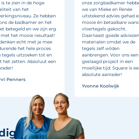
 is te zien in de hoge
onze zorgbadkamer hebb
liteit van het
we van Mieke en Renée
erkingsniveau. Ze hebben
uitstekend advies gehad e
 ons de badkamer en het
mooie én betaalbare wand
let betegeld en we zijn erg
vloertegels gekocht.
j met het mooie resultaat!
Daarnaast goede adviezen
denken echt met je mee
materialen omdat we de
urende het hele proces
tegels zelf wilden
 tegels uitzoeken tot en
aanbrengen. Voor ons een
 het zetten. Absoluut een
geslaagd project in een
rader!
moeilijke tijd. Square is e
absolute aanrader!
nri Penners
Yvonne Koolwijk
dig of advies?