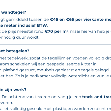
n wandtegel?
igt gemiddeld tussen de
€45 en €65 per vierkante me
te meter inclusief BTW
.
t de prijs meestal rond
€70 per m²
, maar hiervan heb je
 onnodig duur wordt.
het betegelen?
et tegelwerk, zodat de tegellijm en voegen volledig droog
om schakelen wij een gespecialiseerde kitter in.
d, plafond gestuct, meubels geplaatst en tegels gelegd. D
het bad. Zo is je badkamer volledig waterdicht en kun je
 in zijn werk?
. De ochtend van tevoren ontvang je een
track-and-tra
evoren.
llet, volledig geseald met plastic, en worden zo dicht mo