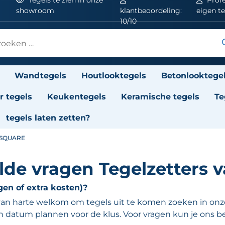
showroom
klantbeoordeling:
eigen t
10/10
Wandtegels
Houtlooktegels
Betonlooktege
 tegels
Keukentegels
Keramische tegels
Te
tegels laten zetten?
 SQUARE
lde vragen Tegelzetters 
gen of extra kosten)?
t van harte welkom om tegels uit te komen zoeken in 
 datum plannen voor de klus. Voor vragen kun je ons b