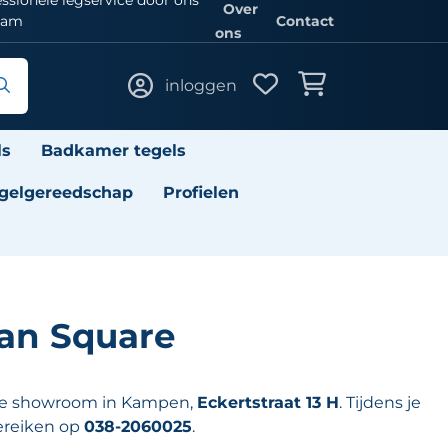
Over
eam
Contact
ons
inloggen
ls
Badkamer tegels
gelgereedschap
Profielen
van Square
onze showroom in Kampen,
Eckertstraat 13 H
. Tijdens je
ereiken op
038-2060025
.