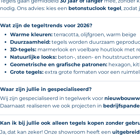
Tegels gaan gemiddeld
30 jaar of langer
mee, zonder kr
nodig. Ons advies: kies een
betonstuclook tegel
, zodat
Wat zijn de tegeltrends voor 2026?
Warme kleuren:
terracotta, olijfgroen, warm beige
Duurzaamheid:
tegels worden duurzaam geproduc
3D-tegels:
marmerlook en voelbare houtlook met re
Natuurlijke looks:
beton-, steen- en houtstructure
Geometrische en grafische patronen:
hexagon, kit
Grote tegels:
extra grote formaten voor een ruimteli
Waar zijn jullie in gespecialiseerd?
Wij zijn gespecialiseerd in tegelwerk voor
nieuwbouww
Daarnaast realiseren we ook projecten in
bedrijfspand
Kan ik bij jullie ook alleen tegels kopen zonder geb
Ja, dat kan zeker! Onze showroom heeft een
uitgebreid