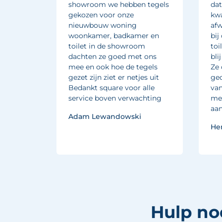
euk
showroom we hebben tegels
dat
s goed
gekozen voor onze
kwa
per
nieuwbouw woning
afw
tact en
woonkamer, badkamer en
bij
leverd.
toilet in de showroom
toi
dachten ze goed met ons
bli
mee en ook hoe de tegels
Ze 
gezet zijn ziet er netjes uit
ged
Bedankt square voor alle
van
service boven verwachting
met
aan
Adam Lewandowski
He
Hulp no