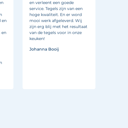
en
en verleent een goede
aangesc
service. Tegels zijn van een
gesprek
n
hoge kwaliteit. En er word
laten in
 en
mooi werk afgeleverd. Wij
spontaa
zijn erg blij met het resultaat
alles na
 en
van de tegels voor in onze
Thomas
keuken!
Johanna Booij
en