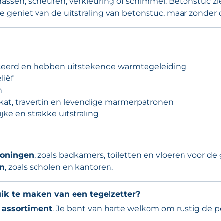
assen, scheuren, verkleuring of schimmel. Betonstuc ziet
 je geniet van de uitstraling van betonstuc, maar zonder
eerd en hebben uitstekende warmtegeleiding
liëf
n
kat, travertin en levendige marmerpatronen
jke en strakke uitstraling
oningen
, zoals badkamers, toiletten en vloeren voor 
en
, zoals scholen en kantoren.
ruik te maken van een tegelzetter?
 assortiment
. Je bent van harte welkom om rustig de pe