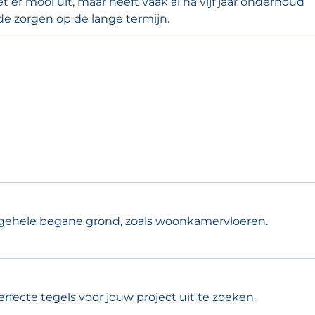
 er mooi uit, maar heeft vaak al na vijf jaar onderhoud
 de zorgen op de lange termijn.
de gehele begane grond, zoals woonkamervloeren.
rfecte tegels voor jouw project uit te zoeken.