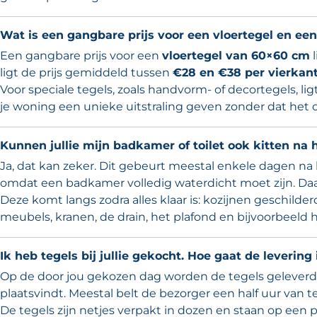
Wat is een gangbare prijs voor een vloertegel en ee
Een gangbare prijs voor een
vloertegel van 60×60 cm
l
ligt de prijs gemiddeld tussen
€28 en €38 per vierkan
Voor speciale tegels, zoals handvorm- of decortegels, lig
je woning een unieke uitstraling geven zonder dat het
Kunnen jullie mijn badkamer of toilet ook kitten na 
Ja, dat kan zeker. Dit gebeurt meestal enkele dagen na h
omdat een badkamer volledig waterdicht moet zijn. Daar
Deze komt langs zodra alles klaar is: kozijnen geschilder
meubels, kranen, de drain, het plafond en bijvoorbeeld 
Ik heb tegels bij jullie gekocht. Hoe gaat de levering
Op de door jou gekozen dag worden de tegels geleverd
plaatsvindt. Meestal belt de bezorger een half uur van t
De tegels zijn netjes verpakt in dozen en staan op een pa