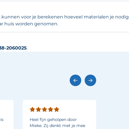
Wij kunnen voor je berekenen hoeveel materialen je nodig
ar huis worden genomen.
38-2060025
.
is
Heel fijn geholpen door
Een tijd
Mieke. Zij denkt met je mee
voor sh