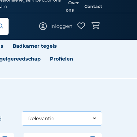
Over
eam
Contact
ons
inloggen
ls
Badkamer tegels
gelgereedschap
Profielen
d