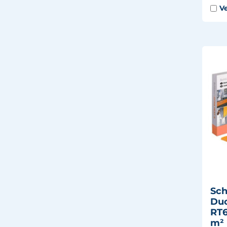
Sch
Duo
RT6
m² 