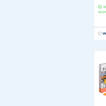
B
leve