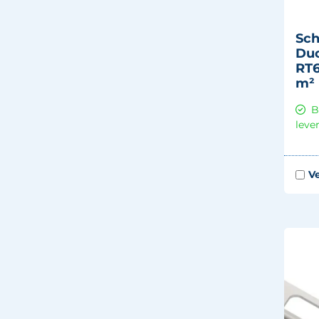
Sch
Duo
RT6
m² 
B
leve