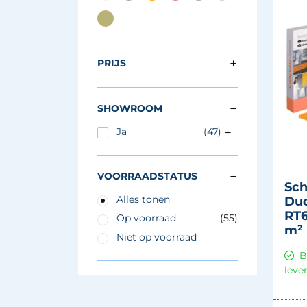
PRIJS
SHOWROOM
Ja
(47)
VOORRAADSTATUS
Sch
Alles tonen
Duo
RT6
Op voorraad
(55)
m² 
Niet op voorraad
B
leve