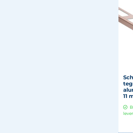
Sch
teg
alu
11 
B
leve