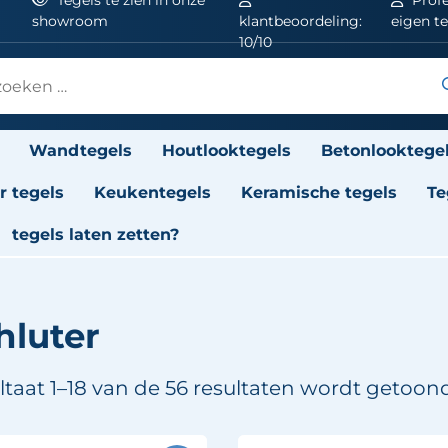
showroom
klantbeoordeling:
eigen t
10/10
Wandtegels
Houtlooktegels
Betonlooktege
 tegels
Keukentegels
Keramische tegels
Te
tegels laten zetten?
hluter
ltaat 1–18 van de 56 resultaten wordt getoon