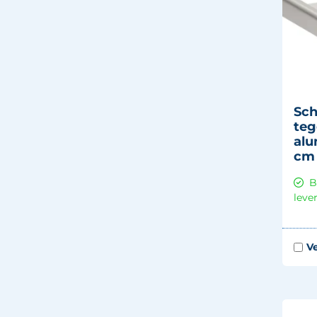
Sch
teg
alu
cm
B
leve