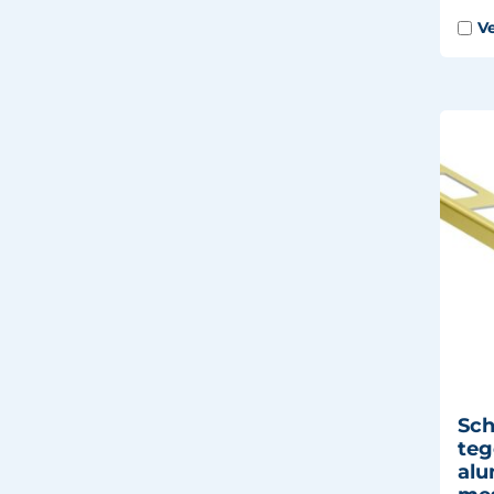
Sch
teg
al