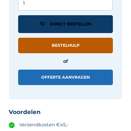
BALANCE
tegel
60X60
DIRECT BESTELLEN
-
Ivoor
mat
BESTELHULP
aantal
of
OFFERTE AANVRAGEN
Voordelen
Verzendkosten €45,-