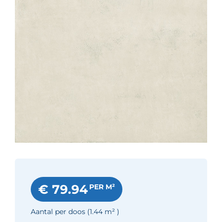
€ 79.94
PER M²
Aantal per doos
(1.44
m²
)