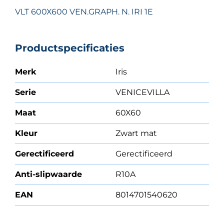
VLT 600X600 VEN.GRAPH. N. IRI 1E
Productspecificaties
Merk
Iris
Serie
VENICEVILLA
Maat
60X60
Kleur
Zwart mat
Gerectificeerd
Gerectificeerd
Anti-slipwaarde
R10A
EAN
8014701540620