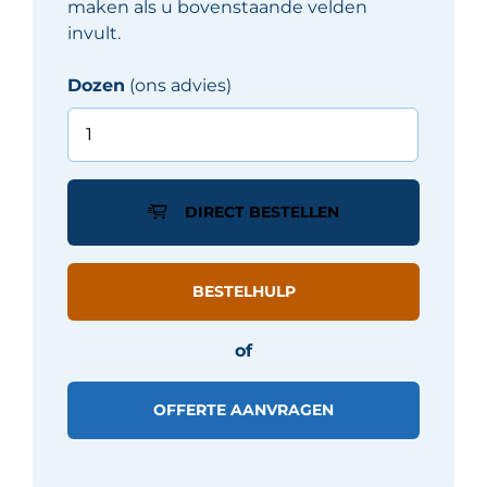
maken als u bovenstaande velden
invult.
Dozen
(ons advies)
Iris
VENICEVILLA
tegel
60X60
DIRECT BESTELLEN
-
Zwart
mat
BESTELHULP
aantal
of
OFFERTE AANVRAGEN