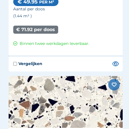
€ 49.95
PER M²
Aantal per doos
(1.44
m²
)
€ 71.92 per doos
Binnen twee werkdagen leverbaar.