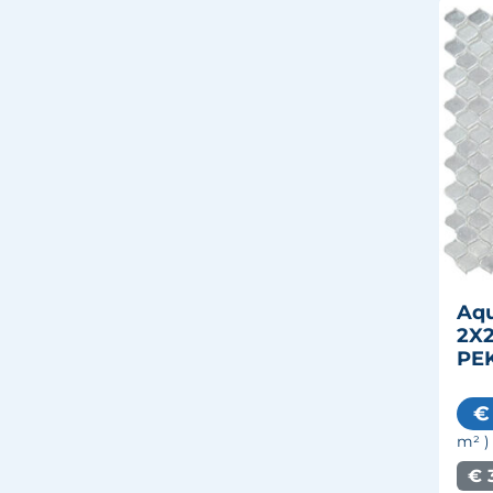
Aqu
2X2
PE
€
m²
)
€ 