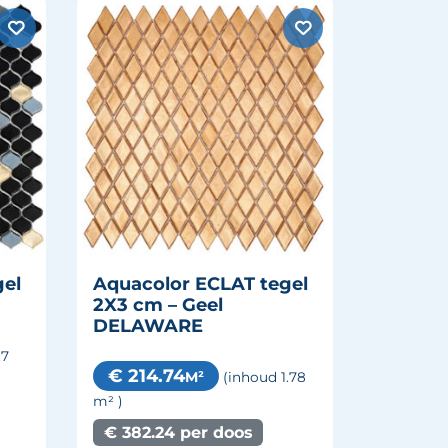
gel
Aquacolor ECLAT tegel
2X3 cm – Geel
DELAWARE
.7
€ 214.74
M²
(inhoud 1.78
m²
)
€ 382.24 per doos