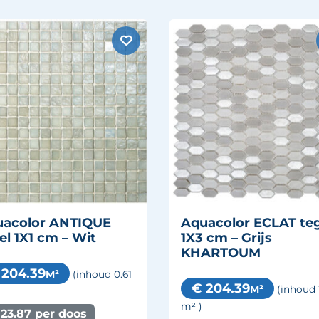
uacolor ANTIQUE
Aquacolor ECLAT te
el 1X1 cm – Wit
1X3 cm – Grijs
KHARTOUM
 204.39
M²
(inhoud 0.61
€ 204.39
M²
(inhoud 
m²
)
123.87 per doos