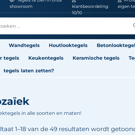
showroom
klantbeoordeling:
eigen t
10/10
Wandtegels
Houtlooktegels
Betonlooktege
 tegels
Keukentegels
Keramische tegels
Te
tegels laten zetten?
zaïek
ektegels in alle soorten en maten!
ltaat 1–18 van de 49 resultaten wordt getoon