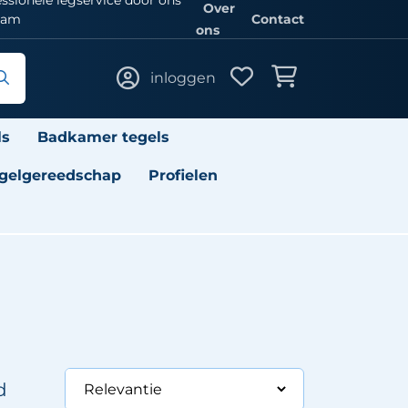
Over
eam
Contact
ons
inloggen
ls
Badkamer tegels
gelgereedschap
Profielen
d