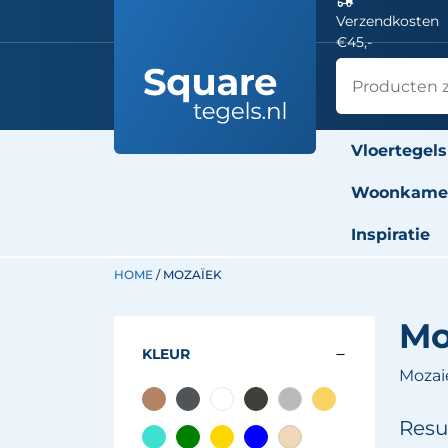
Verzendkosten
€45,-
Vloertegels
Woonkamer
Inspiratie
HOME
/ MOZAÏEK
Mo
KLEUR
Mozai
Resu