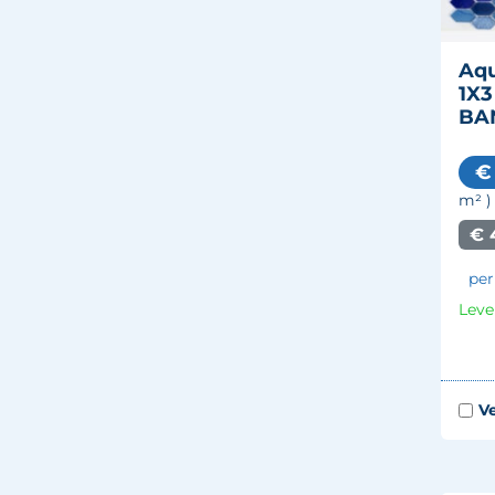
Aqu
1X3
BA
€
m²
)
€ 
per
Leve