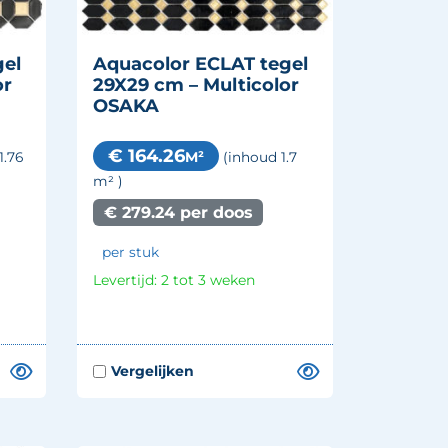
gel
Aquacolor ECLAT tegel
or
29X29 cm – Multicolor
OSAKA
€ 164.26
M²
1.76
(inhoud 1.7
m²
)
€ 279.24 per doos
per stuk
Levertijd: 2 tot 3 weken