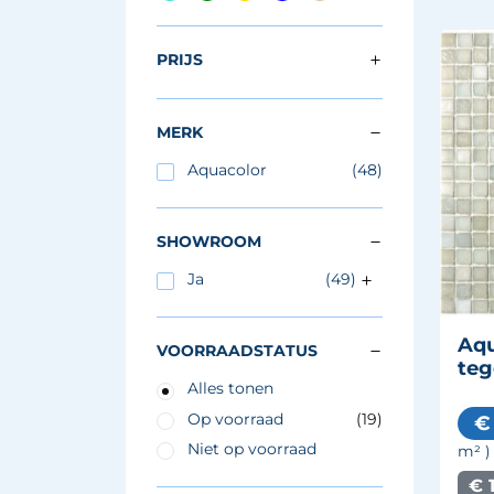
PRIJS
MERK
Aquacolor
(48)
SHOWROOM
Ja
(49)
Aq
VOORRAADSTATUS
teg
Alles tonen
Op voorraad
(19)
€
Niet op voorraad
m²
)
€ 