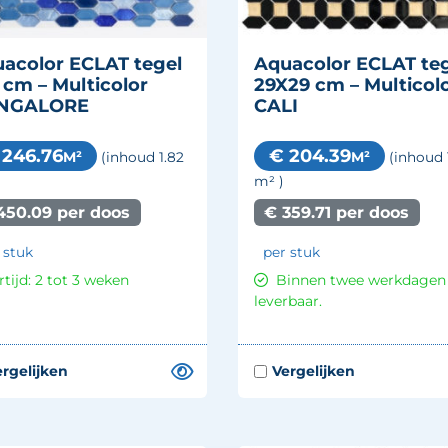
acolor ECLAT tegel
Aquacolor ECLAT te
 cm – Multicolor
29X29 cm – Multicol
NGALORE
CALI
 246.76
€ 204.39
M²
M²
(inhoud 1.82
(inhoud 
m²
)
450.09 per doos
€ 359.71 per doos
 stuk
per stuk
rtijd: 2 tot 3 weken
Binnen twee werkdagen
leverbaar.