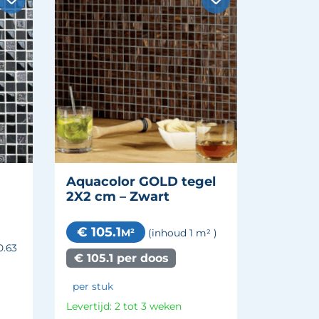
Aquacolor GOLD tegel
2X2 cm – Zwart
€ 105.1
M²
(inhoud 1
m²
)
0.63
€ 105.1 per doos
per stuk
Levertijd: 2 tot 3 weken