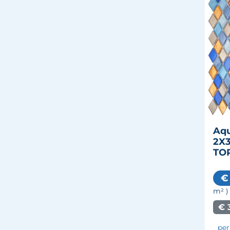
Aqu
2X3
TO
€
m²
)
€ 
per