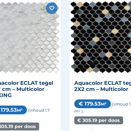
acolor ECLAT tegel
Aquacolor ECLAT te
 cm – Multicolor
2X2 cm – Multicolor
KING
€ 179.53
M²
(inhoud 1
 179.53
M²
(inhoud 1.7
m²
)
€ 305.19 per doos
305.19 per doos