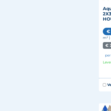
Aqu
2X3
HO
€
m²
)
€ 
per
Leve