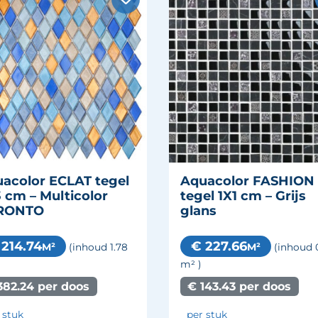
acolor ECLAT tegel
Aquacolor FASHION
 cm – Multicolor
tegel 1X1 cm – Grijs
RONTO
glans
 214.74
€ 227.66
M²
M²
(inhoud 1.78
(inhoud 
m²
)
382.24 per doos
€ 143.43 per doos
 stuk
per stuk