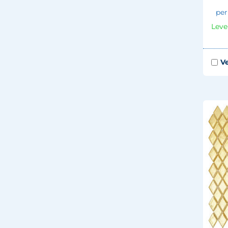
per
Leve