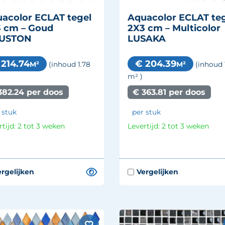
acolor ECLAT tegel
Aquacolor ECLAT te
 cm – Goud
2X3 cm – Multicolor
USTON
LUSAKA
 214.74
€ 204.39
M²
M²
(inhoud 1.78
(inhoud 
m²
)
382.24 per doos
€ 363.81 per doos
 stuk
per stuk
rtijd: 2 tot 3 weken
Levertijd: 2 tot 3 weken