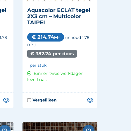
gel
Aquacolor ECLAT tegel
2X3 cm – Multicolor
TAIPEI
€ 214.74
M²
1.78
(inhoud 1.78
m²
)
€ 382.24 per doos
per stuk
Binnen twee werkdagen
leverbaar.