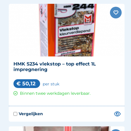
HMK S234 vlekstop – top effect 1L
impregnering
€
50,12
per stuk
Binnen twee werkdagen leverbaar.