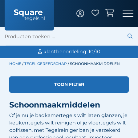
oordeling: 10/10
Professionele legs
HOME
/
TEGEL GEREEDSCHAP
/ SCHOONMAAKMIDDELEN
TOON FILTER
Schoonmaakmiddelen
Of je nu je badkamertegels wilt laten glanzen, je
keukentegels wilt reinigen of je vloertegels wilt
opfrissen, met Tegelreiniger ben je verzekerd
van een professioneel resultaat. Investeer