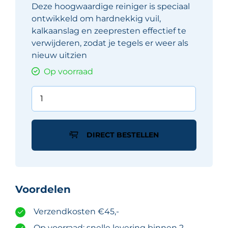
Deze hoogwaardige reiniger is speciaal
ontwikkeld om hardnekkig vuil,
kalkaanslag en zeepresten effectief te
verwijderen, zodat je tegels er weer als
nieuw uitzien
Op voorraad
HMK
R157
intensieve
tegelreiniger
DIRECT BESTELLEN
1L
aantal
Voordelen
Verzendkosten €45,-
Op voorraad: snelle levering binnen 2