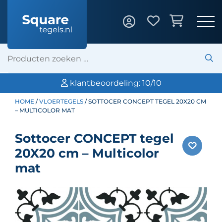
klantbeoordeling: 10/10
Profess
HOME
/
VLOERTEGELS
/ SOTTOCER CONCEPT TEGEL 20X20 CM
– MULTICOLOR MAT
Sottocer CONCEPT tegel
20X20 cm – Multicolor
mat