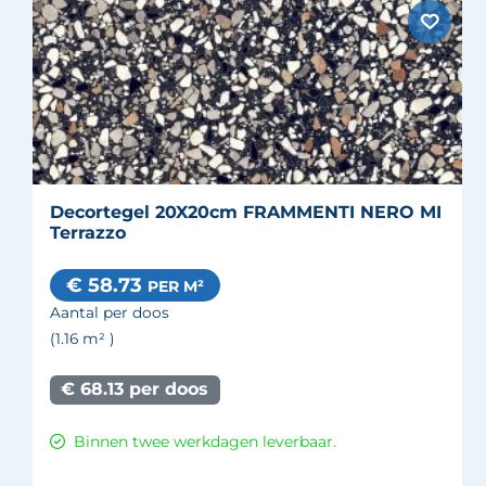
Decortegel 20X20cm FRAMMENTI NERO MI
Terrazzo
€ 58.73
PER M²
Aantal per doos
(1.16
m²
)
€ 68.13 per doos
Binnen twee werkdagen leverbaar.