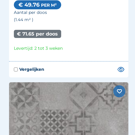
€ 49.76
PER M²
Aantal per doos
(1.44
m²
)
€ 71.65 per doos
Levertijd: 2 tot 3 weken