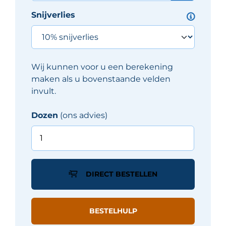
Snijverlies
Wij kunnen voor u een berekening
maken als u bovenstaande velden
invult.
Dozen
(ons advies)
Sottocer
CONCEPT
tegel
20X20
DIRECT BESTELLEN
cm
-
Multicolor
BESTELHULP
mat